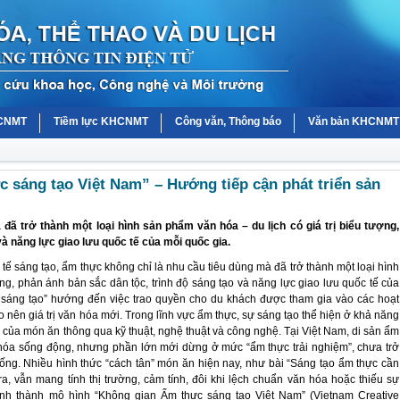
HCNMT
Tiềm lực KHCNMT
Công văn, Thông báo
Văn bản KHCNMT
sáng tạo Việt Nam” – Hướng tiếp cận phát triển sản
đã trở thành một loại hình sản phẩm văn hóa – du lịch có giá trị biểu tượng,
và năng lực giao lưu quốc tế của mỗi quốc gia.
h tế sáng tạo, ẩm thực không chỉ là nhu cầu tiêu dùng mà đã trở thành một loại hình
ợng, phản ánh bản sắc dân tộc, trình độ sáng tạo và năng lực giao lưu quốc tế của
 sáng tạo” hướng đến việc trao quyền cho du khách được tham gia vào các hoạt
 nên giá trị văn hóa mới. Trong lĩnh vực ẩm thực, sự sáng tạo thể hiện ở khả năng
óa của món ăn thông qua kỹ thuật, nghệ thuật và công nghệ. Tại Việt Nam, di sản ẩm
 hóa sống động, nhưng phần lớn mới dừng ở mức “ẩm thực trải nghiệm”, chưa trở
hống. Nhiều hình thức “cách tân” món ăn hiện nay, như bài “Sáng tạo ẩm thực cần
ra, vẫn mang tính thị trường, cảm tính, đôi khi lệch chuẩn văn hóa hoặc thiếu sự
c hình thành mô hình “Không gian Ẩm thực sáng tạo Việt Nam” (Vietnam Creative