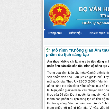
Trang chủ
Giới thiệu
Nhiệm vụ K
Mô hình “Không gian Ẩm thực 
phẩm du lịch sáng tạo
Ẩm thực không chỉ là nhu cầu tiêu dùng mà 
phản ánh bản sắc dân tộc, trình độ sáng tạo 
Trong quá trình toàn cầu hóa và phát triển kin
sản phẩm văn hóa – du lịch có giá trị biểu tư
mỗi quốc gia. Theo UNESCO (2006), “du lịch
động sáng tạo của cộng đồng sở tại, qua đó tạo
tái hiện, diễn giải và kể lại câu chuyện văn h
thực của 54 dân tộc là nguồn tài nguyên văn
thành sản phẩm du lịch sáng tạo có tính hệ t
tôn trọng cộng đồng và văn hóa dân tộc” chỉ 
tham chiếu tới giá trị bản địa. Vì vậy, việ