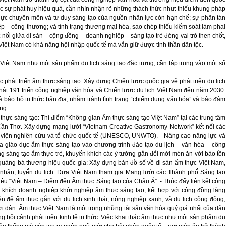
hực sự phát huy hiệu quả, cần nhìn nhận rõ những thách thức như: thiếu khung pháp
 lực chuyên môn và tư duy sáng tạo của nguồn nhân lực còn hạn chế; sự phân tán
p – công thương; và tình trạng thương mại hóa, sao chép thiếu kiểm soát làm phai
ết nối giữa di sản – cộng đồng – doanh nghiệp – sáng tạo trẻ đóng vai trò then chốt,
 Việt Nam có khả năng hội nhập quốc tế mà vẫn giữ được tinh thần dân tộc.
 Việt Nam như một sản phẩm du lịch sáng tạo đặc trưng, cần tập trung vào một số
 phát triển ẩm thực sáng tạo: Xây dựng Chiến lược quốc gia về phát triển du lịch
phát 191 triển công nghiệp văn hóa và Chiến lược du lịch Việt Nam đến năm 2030.
 bảo hộ tri thức bản địa, nhằm tránh tình trạng “chiếm dụng văn hóa” và bảo đảm
ng.
 thực sáng tạo: Thí điểm “Không gian Ẩm thực sáng tạo Việt Nam” tại các trung tâm
 Cần Thơ. Xây dựng mạng lưới “Vietnam Creative Gastronomy Network” kết nối các
, viện nghiên cứu và tổ chức quốc tế (UNESCO, UNWTO). - Nâng cao năng lực và
ưa giáo dục ẩm thực sáng tạo vào chương trình đào tạo du lịch – văn hóa – công
ng sáng tạo ẩm thực trẻ, khuyến khích các ý tưởng gắn đổi mới món ăn với bảo tồn
 quảng bá thương hiệu quốc gia: Xây dựng bản đồ số về di sản ẩm thực Việt Nam,
 nhân, tuyến du lịch. Đưa Việt Nam tham gia Mạng lưới các Thành phố Sáng tạo
iệu “Việt Nam – Điểm đến Ẩm thực Sáng tạo của Châu Á”. - Thúc đẩy liên kết công
ến khích doanh nghiệp khởi nghiệp ẩm thực sáng tạo, kết hợp với cộng đồng làng
n để ẩm thực gắn với du lịch sinh thái, nông nghiệp xanh, và du lịch cộng đồng,
i dân. Ẩm thực Việt Nam là một trong những tài sản văn hóa quý giá nhất của dân
ng bối cảnh phát triển kinh tế tri thức. Việc khai thác ẩm thực như một sản phẩm du