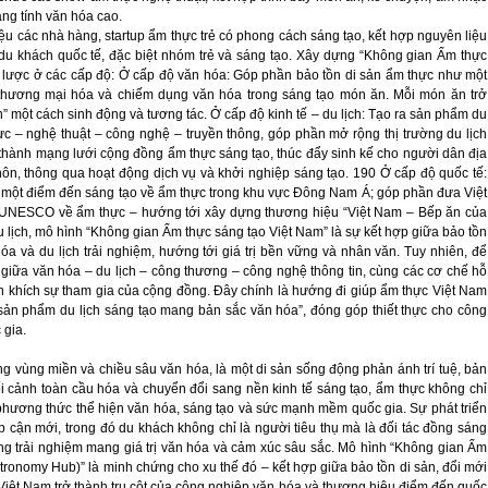
ng tính văn hóa cao.
iệu các nhà hàng, startup ẩm thực trẻ có phong cách sáng tạo, kết hợp nguyên liệu
 du khách quốc tế, đặc biệt nhóm trẻ và sáng tạo. Xây dựng “Không gian Ẩm thực
n lược ở các cấp độ: Ở cấp độ văn hóa: Góp phần bảo tồn di sản ẩm thực như một
 thương mại hóa và chiếm dụng văn hóa trong sáng tạo món ăn. Mỗi món ăn trở
an” một cách sinh động và tương tác. Ở cấp độ kinh tế – du lịch: Tạo ra sản phẩm du
thực – nghệ thuật – công nghệ – truyền thông, góp phần mở rộng thị trường du lịch
 thành mạng lưới cộng đồng ẩm thực sáng tạo, thúc đẩy sinh kế cho người dân địa
ôn, thông qua hoạt động dịch vụ và khởi nghiệp sáng tạo. 190 Ở cấp độ quốc tế:
một điểm đến sáng tạo về ẩm thực trong khu vực Đông Nam Á; góp phần đưa Việt
 UNESCO về ẩm thực – hướng tới xây dựng thương hiệu “Việt Nam – Bếp ăn của
 lịch, mô hình “Không gian Ẩm thực sáng tạo Việt Nam” là sự kết hợp giữa bảo tồn
hóa và du lịch trải nghiệm, hướng tới giá trị bền vững và nhân văn. Tuy nhiên, để
 giữa văn hóa – du lịch – công thương – công nghệ thông tin, cùng các cơ chế hỗ
yến khích sự tham gia của cộng đồng. Đây chính là hướng đi giúp ẩm thực Việt Nam
“sản phẩm du lịch sáng tạo mang bản sắc văn hóa”, đóng góp thiết thực cho công
 gia.
ng vùng miền và chiều sâu văn hóa, là một di sản sống động phản ánh trí tuệ, bản
bối cảnh toàn cầu hóa và chuyển đổi sang nền kinh tế sáng tạo, ẩm thực không chỉ
phương thức thể hiện văn hóa, sáng tạo và sức mạnh mềm quốc gia. Sự phát triển
p cận mới, trong đó du khách không chỉ là người tiêu thụ mà là đối tác đồng sáng
g trải nghiệm mang giá trị văn hóa và cảm xúc sâu sắc. Mô hình “Không gian Ẩm
tronomy Hub)” là minh chứng cho xu thế đó – kết hợp giữa bảo tồn di sản, đổi mới
 Việt Nam trở thành trụ cột của công nghiệp văn hóa và thương hiệu điểm đến quốc