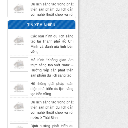
triển sản phẩm du lịch gắn
với nghệ thuật chèo và rối
nước ở Thái Bình
Các loại hình du lịch sáng
TIN XEM NHIỀU
tạo tại Thành phố Hồ Chí
Minh và đánh giá tính bền
Các loại hình du lịch sáng
vững
tạo tại Thành phố Hồ Chí
Định hướng phát triển du
Minh và đánh giá tính bền
lịch sáng tạo cho Việt Nam
vững
Mô hình “Không gian Ẩm
Hệ thống giải pháp toàn
thực sáng tạo Việt Nam” –
diện phát triển du lịch sáng
Hướng tiếp cận phát triển
tạo bền vững
sản phẩm du lịch sáng tạo
Hệ thống giải pháp toàn
diện phát triển du lịch sáng
tạo bền vững
Du lịch sáng tạo trong phát
triển sản phẩm du lịch gắn
với nghệ thuật chèo và rối
nước ở Thái Bình
Định hướng phát triển du