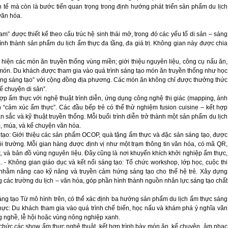
 tế mà còn là bước tiến quan trọng trong định hướng phát triển sản phẩm du lịch
văn hóa.
” được thiết kế theo cấu trúc hệ sinh thái mở, trong đó các yếu tố di sản – sáng
nh thành sản phẩm du lịch ẩm thực đa tầng, đa giá trị. Không gian này được chia
 hiện các món ăn truyền thống vùng miền; giới thiệu nguyên liệu, công cụ nấu ăn,
 món. Du khách được tham gia vào quá trình sáng tạo món ăn truyền thống như học
đồng sáng tạo” với cộng đồng địa phương. Các món ăn không chỉ được thưởng thức
ể chuyện di sản”.
hợp ẩm thực với nghệ thuật trình diễn, ứng dụng công nghệ thị giác (mapping, ánh
 “cảm xúc ẩm thực”. Các đầu bếp trẻ có thể thử nghiệm fusion cuisine – kết hợp
ản sắc và kỹ thuật truyền thống. Mỗi buổi trình diễn trở thành một sản phẩm du lịch
, múa, và kể chuyện văn hóa.
ạo: Giới thiệu các sản phẩm OCOP, quà tặng ẩm thực và đặc sản sáng tạo, được
môi trường. Mỗi gian hàng được định vị như một trạm thông tin văn hóa, có mã QR,
t, và bản đồ vùng nguyên liệu. Đây cũng là nơi khuyến khích khởi nghiệp ẩm thực,
 - Không gian giáo dục và kết nối sáng tạo: Tổ chức workshop, lớp học, cuộc thi
 nhằm nâng cao kỹ năng và truyền cảm hứng sáng tạo cho thế hệ trẻ. Xây dựng
g các trường du lịch – văn hóa, góp phần hình thành nguồn nhân lực sáng tạo chất
sáng tạo Từ mô hình trên, có thể xác định ba hướng sản phẩm du lịch ẩm thực sáng
 thực: Du khách tham gia vào quá trình chế biến, học nấu và khám phá ý nghĩa văn
ng nghề, lễ hội hoặc vùng nông nghiệp xanh.
ổ chức các show ẩm thực nghệ thuật, kết hợp trình bày món ăn, kể chuyện, âm nhạc