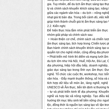
gia. Tuy nhiên, để du lịch ẩm thực sáng tạo t
lý và chính sách khuyến khích sáng tạo; năng
giữa các ngành văn hóa – du lịch – nông nghiệ
nhạt giá trị bản địa. Trong bối cảnh đó, việc k
giúp hình thành chuỗi giá trị ẩm thực sáng tạo
2.2. Kiến nghị
Để hiện thực hóa tầm nhìn phát triển ẩm thực
nhóm giải pháp và chính sách sau:
+ Hoàn thiện cơ chế, chính sách và chiến lược
ẩm thực sáng tạo, tích hợp trong Chiến lược 
Ban hành chính sách khuyến khích sáng tạo và
quyền lợi cho nghệ nhân, cộng đồng địa phươ
+ Phát triển mô hình thí điểm và mạng lưới ẩm
du lịch lớn như Hà Nội, Huế, Hội An, Đà Lạt,
địa phương, hiệp hội đầu bếp, doanh nghiệp
giáo dục sáng tạo trong lĩnh vực ẩm thực: Đ
nghệ. Tổ chức các cuộc thi, workshop, học bổ
văn hóa. - Đẩy mạnh truyền thông, số hóa và
tích hợp dữ liệu về món ăn, làng nghề, nghệ
UNESCO về Ẩm thực, tiến tới định vị thương h
– tư và phát triển kinh tế địa phương: Khuy
nghề và hợp tác xã nông nghiệp. Tạo điều kiệ
hướng tới mục tiêu sinh kế bền vững cho ngườ
tộc, đồng thời là nguồn lực sáng tạo vô tận tro