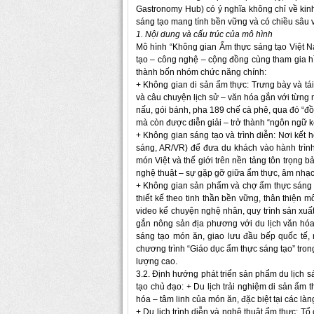
Gastronomy Hub) có ý nghĩa không chỉ về kinh
sáng tạo mang tính bền vững và có chiều sâu 
1. Nội dung và cấu trúc của mô hình
Mô hình “Không gian Ẩm thực sáng tạo Việt Nam
tạo – công nghệ – cộng đồng cùng tham gia hì
thành bốn nhóm chức năng chính:
+ Không gian di sản ẩm thực: Trưng bày và tái
và câu chuyện lịch sử – văn hóa gắn với từng
nấu, gói bánh, pha 189 chế cà phê, qua đó “
mà còn được diễn giải – trở thành “ngôn ngữ k
+ Không gian sáng tạo và trình diễn: Nơi kết 
sáng, AR/VR) để đưa du khách vào hành trình
món Việt và thế giới trên nền tảng tôn trọng b
nghệ thuật – sự gặp gỡ giữa ẩm thực, âm nhạc
+ Không gian sản phẩm và chợ ẩm thực sáng t
thiết kế theo tinh thần bền vững, thân thiện 
video kể chuyện nghệ nhân, quy trình sản xuấ
gắn nông sản địa phương với du lịch văn hóa.
sáng tạo món ăn, giao lưu đầu bếp quốc tế,
chương trình “Giáo dục ẩm thực sáng tạo” tron
lượng cao.
3.2. Định hướng phát triển sản phẩm du lịch 
tạo chủ đạo: + Du lịch trải nghiệm di sản ẩm
hóa – tâm linh của món ăn, đặc biệt tại các là
+ Du lịch trình diễn và nghệ thuật ẩm thực: T