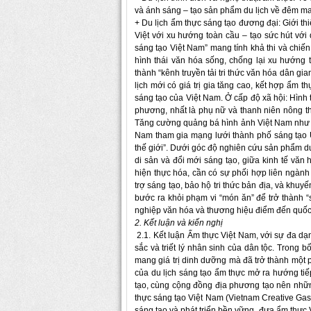
và ánh sáng – tạo sản phẩm du lịch về đêm ma
+ Du lịch ẩm thực sáng tạo đương đại: Giới th
Việt với xu hướng toàn cầu – tạo sức hút với
sáng tạo Việt Nam” mang tính khả thi và chiế
hình thái văn hóa sống, chống lại xu hướng
thành “kênh truyền tải tri thức văn hóa dân gi
lịch mới có giá trị gia tăng cao, kết hợp ẩm 
sáng tạo của Việt Nam. Ở cấp độ xã hội: Hình
phương, nhất là phụ nữ và thanh niên nông th
Tăng cường quảng bá hình ảnh Việt Nam như 
Nam tham gia mạng lưới thành phố sáng tạo
thế giới”. Dưới góc độ nghiên cứu sản phẩm du
di sản và đổi mới sáng tạo, giữa kinh tế văn 
hiện thực hóa, cần có sự phối hợp liên ngành
trợ sáng tạo, bảo hộ tri thức bản địa, và khu
bước ra khỏi phạm vi “món ăn” để trở thành 
nghiệp văn hóa và thương hiệu điểm đến quốc
2. Kết luận và kiến nghị
2.1. Kết luận Ẩm thực Việt Nam, với sự đa dạ
sắc và triết lý nhân sinh của dân tộc. Trong 
mang giá trị dinh dưỡng mà đã trở thành một 
của du lịch sáng tạo ẩm thực mở ra hướng tiế
tạo, cùng cộng đồng địa phương tạo nên nhữn
thực sáng tạo Việt Nam (Vietnam Creative Gas
sáng tạo và phát triển bền vững, đưa ẩm thực