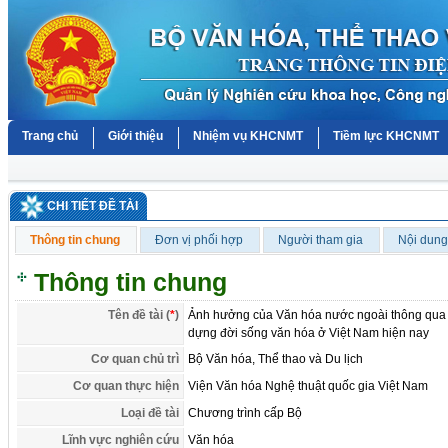
Trang chủ
Giới thiệu
Nhiệm vụ KHCNMT
Tiềm lực KHCNMT
CHI TIẾT ĐỀ TÀI
Thông tin chung
Đơn vị phối hợp
Người tham gia
Nội dung
Thông tin chung
Tên đề tài (
*
)
Ảnh hưởng của Văn hóa nước ngoài thông qua c
dựng đời sống văn hóa ở Việt Nam hiện nay
Cơ quan chủ trì
Bộ Văn hóa, Thể thao và Du lịch
Cơ quan thực hiện
Viện Văn hóa Nghệ thuật quốc gia Việt Nam
Loại đề tài
Chương trình cấp Bộ
Lĩnh vực nghiên cứu
Văn hóa