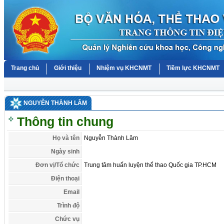
Trang chủ
Giới thiệu
Nhiệm vụ KHCNMT
Tiềm lực KHCNMT
NGUYỄN THÀNH LÂM
Thông tin chung
Họ và tên
Nguyễn Thành Lâm
Ngày sinh
Đơn vị/Tổ chức
Trung tâm huấn luyện thể thao Quốc gia TP.HCM
Điện thoại
Email
Trình độ
Chức vụ