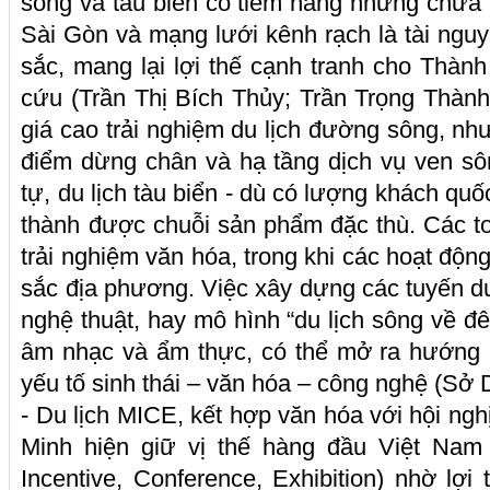
sông và tàu biển có tiềm năng nhưng chưa 
Sài Gòn và mạng lưới kênh rạch là tài ngu
sắc, mang lại lợi thế cạnh tranh cho Thành
cứu (Trần Thị Bích Thủy; Trần Trọng Thành
giá cao trải nghiệm du lịch đường sông, nh
điểm dừng chân và hạ tầng dịch vụ ven s
tự, du lịch tàu biển - dù có lượng khách quố
thành được chuỗi sản phẩm đặc thù. Các to
trải nghiệm văn hóa, trong khi các hoạt độ
sắc địa phương. Việc xây dựng các tuyến du
nghệ thuật, hay mô hình “du lịch sông về đê
âm nhạc và ẩm thực, có thể mở ra hướng p
yếu tố sinh thái – văn hóa – công nghệ (Sở 
- Du lịch MICE, kết hợp văn hóa với hội ng
Minh hiện giữ vị thế hàng đầu Việt Nam 
Incentive, Conference, Exhibition) nhờ lợi t