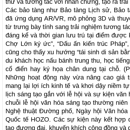
thư và tương tác với nhân chứng, tạo ra trả
Các bảo tàng như Bảo tàng Lịch sử, Bảo t
đã ứng dụng AR/VR, mô phỏng 3D và thuyế
từ trưng bày tính sang trải nghiệm tương t
đáng kể và thời gian lưu trú tại điểm được 
Chợ Lớn ký ức”, “Dấu ấn kiến trúc Pháp”
cũng cho thấy xu hướng “tái sinh di sản bằn
du khách học nấu bánh trung thu, học tiến
cổ điển hay ký họa chân dung tại chỗ. (
Những hoạt động này vừa nâng cao giá t
mang lại lợi ích kinh tế và khơi dậy niềm tự
lịch sáng tạo gắn với lễ hội và sự kiện vă
chuỗi lễ hội văn hóa sáng tạo thường niên 
Nghệ thuật Đường phố, Ngày hội Văn hóa 
Quốc tế HOZO. Các sự kiện này kết hợp d
tạo đương đại, khuyến khích cộng đồng và 