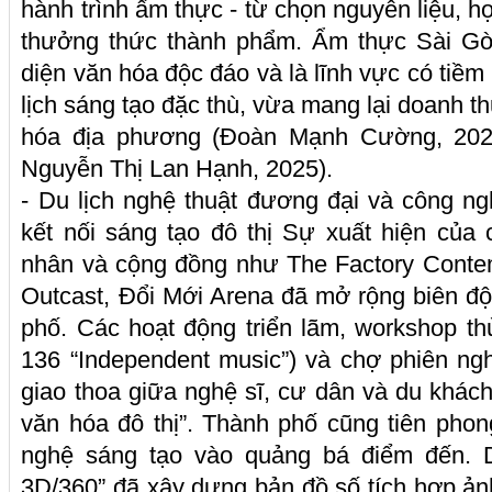
hành trình ẩm thực - từ chọn nguyên liệu, 
thưởng thức thành phẩm. Ẩm thực Sài Gòn
diện văn hóa độc đáo và là lĩnh vực có tiề
lịch sáng tạo đặc thù, vừa mang lại doanh thu
hóa địa phương (Đoàn Mạnh Cường, 202
Nguyễn Thị Lan Hạnh, 2025).
- Du lịch nghệ thuật đương đại và công n
kết nối sáng tạo đô thị Sự xuất hiện của
nhân và cộng đồng như The Factory Contem
Outcast, Đổi Mới Arena đã mở rộng biên độ
phố. Các hoạt động triển lãm, workshop th
136 “Independent music”) và chợ phiên ng
giao thoa giữa nghệ sĩ, cư dân và du khác
văn hóa đô thị”. Thành phố cũng tiên pho
nghệ sáng tạo vào quảng bá điểm đến.
3D/360” đã xây dựng bản đồ số tích hợp ả