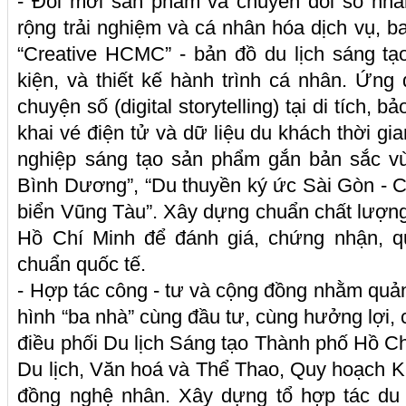
- Đổi mới sản phẩm và chuyển đổi số nhằm
rộng trải nghiệm và cá nhân hóa dịch vụ, b
“Creative HCMC” - bản đồ du lịch sáng tạ
kiện, và thiết kế hành trình cá nhân. Ứng
chuyện số (digital storytelling) tại di tích, bả
khai vé điện tử và dữ liệu du khách thời g
nghiệp sáng tạo sản phẩm gắn bản sắc vù
Bình Dương”, “Du thuyền ký ức Sài Gòn - C
biển Vũng Tàu”. Xây dựng chuẩn chất lượng
Hồ Chí Minh để đánh giá, chứng nhận, 
chuẩn quốc tế.
- Hợp tác công - tư và cộng đồng nhằm quản 
hình “ba nhà” cùng đầu tư, cùng hưởng lợi,
điều phối Du lịch Sáng tạo Thành phố Hồ C
Du lịch, Văn hoá và Thể Thao, Quy hoạch Ki
đồng nghệ nhân. Xây dựng tổ hợp tác du 