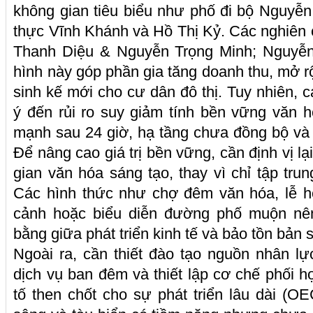
không gian tiêu biểu như phố đi bộ Nguyễ
thực Vĩnh Khánh và Hồ Thị Kỷ. Các nghiên
Thanh Diệu & Nguyễn Trọng Minh; Nguyễ
hình này góp phần gia tăng doanh thu, mở rộ
sinh kế mới cho cư dân đô thị. Tuy nhiên, 
ý đến rủi ro suy giảm tính bền vững văn h
mạnh sau 24 giờ, hạ tầng chưa đồng bộ và
Để nâng cao giá trị bền vững, cần định vị l
gian văn hóa sáng tạo, thay vì chỉ tập trun
Các hình thức như chợ đêm văn hóa, lễ h
cảnh hoặc biểu diễn đường phố muộn nê
bằng giữa phát triển kinh tế và bảo tồn bản 
Ngoài ra, cần thiết đào tạo nguồn nhân l
dịch vụ ban đêm và thiết lập cơ chế phối h
tố then chốt cho sự phát triển lâu dài (O