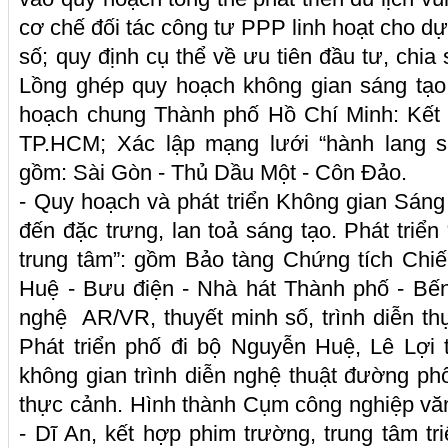
cơ chế đối tác công tư PPP linh hoạt cho dự 
số; quy định cụ thể về ưu tiên đầu tư, chia 
Lồng ghép quy hoạch không gian sáng tạo,
hoạch chung Thành phố Hồ Chí Minh: Kết n
TP.HCM; Xác lập mạng lưới “hành lang sá
gồm: Sài Gòn - Thủ Dầu Một - Côn Đảo.
- Quy hoạch và phát triển Không gian Sáng
đến đặc trưng, lan toả sáng tạo. Phát triển
trung tâm”: gồm Bảo tàng Chứng tích Chiế
Huệ - Bưu điện - Nhà hát Thành phố - Bế
nghệ AR/VR, thuyết minh số, trình diễn th
Phát triển phố đi bộ Nguyễn Huệ, Lê Lợi 
không gian trình diễn nghệ thuật đường phố
thực cảnh. Hình thành Cụm công nghiệp vă
- Dĩ An, kết hợp phim trường, trung tâm tri