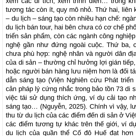
xem các di tích, xem trình diễn… trong k
tương tác còn ít, quy mô nhỏ. Thứ hai, liên 
– du lịch – sáng tạo còn nhiều hạn chế: ngà
du lịch bán tour, hai bên chưa có cơ chế ph
triển sản phẩm, còn các ngành công nghiệp 
nghệ gần như đứng ngoài cuộc. Thứ ba, 
chưa phù hợp: nghệ nhân và người dân đị
của di sản – thường chỉ hưởng lợi gián tiếp,
hoặc người bán hàng lưu niệm hơn là đối tá
dẫn sáng tạo (Viện Nghiên cứu Phát triển 
cản pháp lý cứng nhắc trong bảo tồn 73 di 
việc tái sử dụng thích ứng, ví dụ cải tạo 
sáng tạo… (Nguyễn, 2025). Chính vì vậy, l
thu từ du lịch của các điểm đến di sản ở Vi
các điểm tương tự khác trên thế giới, ví 
du lịch của quần thể Cố đô Huế đạt hơn