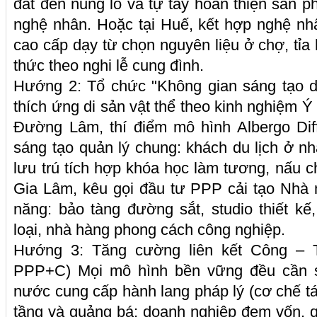
đất đến nung lò và tự tay hoàn thiện sản
nghệ nhân. Hoặc tại Huế, kết hợp nghệ nh
cao cấp dạy từ chọn nguyên liệu ở chợ, tỉa
thức theo nghi lễ cung đình.
Hướng 2: Tổ chức "Không gian sáng tạo d
thích ứng di sản vật thể theo kinh nghiệm Ý
Đường Lâm, thí điểm mô hình Albergo Diff
sáng tạo quản lý chung: khách du lịch ở nh
lưu trú tích hợp khóa học làm tương, nấu ch
Gia Lâm, kêu gọi đầu tư PPP cải tạo Nhà 
năng: bảo tàng đường sắt, studio thiết k
loại, nhà hàng phong cách công nghiệp.
Hướng 3: Tăng cường liên kết Công – 
PPP+C) Mọi mô hình bền vững đều cần s
nước cung cấp hành lang pháp lý (cơ chế tá
tầng và quảng bá; doanh nghiệp đem vốn, q