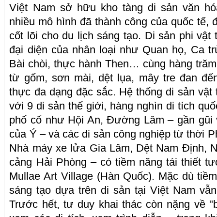
Việt Nam sở hữu kho tàng di sản văn hó
nhiều mô hình đã thành công của quốc tế, đ
cốt lõi cho du lịch sáng tạo. Di sản phi vật
đại diện của nhân loại như Quan họ, Ca trù
Bài chòi, thực hành Then… cùng hàng trăm
từ gốm, sơn mài, dệt lụa, mây tre đan đ
thực đa dạng đặc sắc. Hệ thống di sản vật
với 9 di sản thế giới, hàng nghìn di tích quố
phố cổ như Hội An, Đường Lâm – gần gũi v
của Ý – và các di sản công nghiệp từ thời 
Nhà máy xe lửa Gia Lâm, Dệt Nam Định, N
cảng Hải Phòng – có tiềm năng tái thiết tư
Mullae Art Village (Hàn Quốc). Mặc dù tiềm 
sáng tạo dựa trên di sản tại Việt Nam vẫn
Trước hết, tư duy khai thác còn nặng về "b