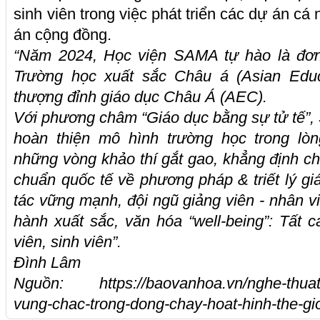
sinh viên trong việc phát triển các dự án cá
án cộng đồng.
“Năm 2024, Học viện SAMA tự hào là đơn
Trường học xuất sắc Châu á (Asian Educ
thượng đỉnh giáo dục Châu Á (AEC).
Với phương châm “Giáo dục bằng sự tử tế”,
hoàn thiện mô hình trường học trong lò
những vòng khảo thí gắt gao, khẳng định chất
chuẩn quốc tế về phương pháp & triết lý gi
tác vững mạnh, đội ngũ giảng viên - nhân v
hành xuất sắc, văn hóa “well-being”: Tất 
viên, sinh viên”.
Đình Lâm
Nguồn: https://baovanhoa.vn/nghe-thuat/h
vung-chac-trong-dong-chay-hoat-hinh-the-gi