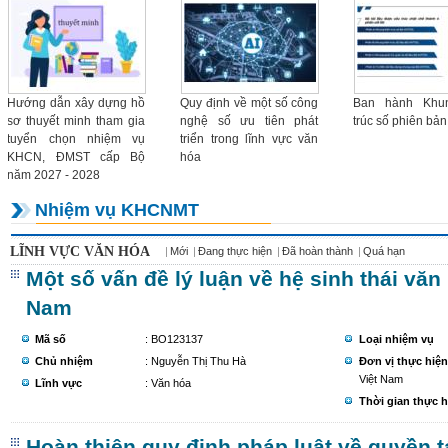
Danh mục nhi
thực hiện năm
Hướng dẫn xây dựng hồ
Quy định về một số công
Ban hành Khun
sơ thuyết minh tham gia
nghệ số ưu tiên phát
trúc số phiên bản
tuyển chọn nhiệm vụ
triển trong lĩnh vực văn
KHCN, ĐMST cấp Bộ
hóa
năm 2027 - 2028
Nhiệm vụ KHCNMT
LĨNH VỰC VĂN HÓA
Mới
Đang thực hiện
Đã hoàn thành
Quá hạn
Một số vấn đề lý luận về hệ sinh thái văn
Nam
Mã số
: BO123137
Loại nhiệm vụ
Chủ nhiệm
: Nguyễn Thị Thu Hà
Đơn vị thực hiện
Việt Nam
Lĩnh vực
: Văn hóa
Thời gian thực h
Hoàn thiện quy định pháp luật về quyền t