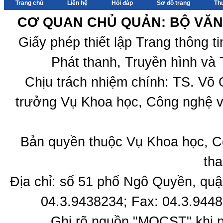
Trang chủ
Liên hệ
Hỏi đáp
Sơ đồ trang
Th
quốc gia"
Lào “Nghiên cứu
sự tương đồng,
CƠ QUAN CHỦ QUẢN: BỘ VĂN 
dị biệt trong âm
nhạc dân gian
Giấy phép thiết lập Trang thông 
tộc người Thái,
Lào ở Tây Bắc
Phát thanh, Truyền hình và 
Việt Nam và
Đông Bắc Lào”
Chịu trách nhiệm chính: TS. Võ
trưởng Vụ Khoa học, Công nghệ v
Bản quyền thuộc Vụ Khoa học, C
tha
Địa chỉ: số 51 phố Ngô Quyền, quậ
04.3.9438234; Fax: 04.3.9448
Ghi rõ nguồn "MOCST" khi ph