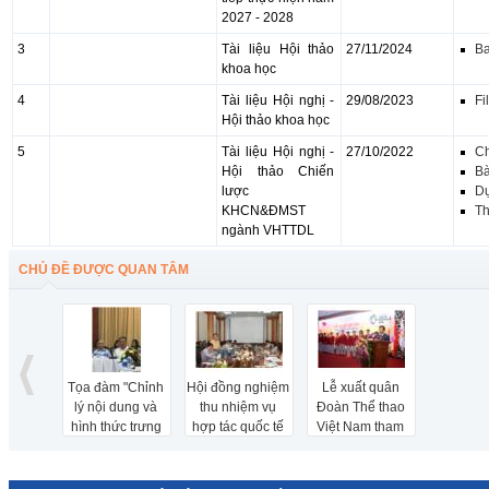
2027 - 2028
3
Tài liệu Hội thảo
27/11/2024
Ba
khoa học
4
Tài liệu Hội nghị -
29/08/2023
Fi
Hội thảo khoa học
5
Tài liệu Hội nghị -
27/10/2022
Ch
Hội thảo Chiến
Bà
lược
D
KHCN&ĐMST
Th
ngành VHTTDL
CHỦ ĐỀ ĐƯỢC QUAN TÂM
Tọa đàm "Chỉnh
Hội đồng nghiệm
Lễ xuất quân
lý nội dung và
thu nhiệm vụ
Đoàn Thể thao
hình thức trưng
hợp tác quốc tế
Việt Nam tham
bày phần lịch sử
về KH&CN theo
dự ASIAD 2018
cận - hiện đại
Nghị định thư
Bảo tàng Lịch sử
giữa Việt Nam và