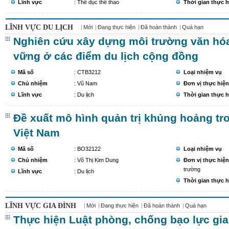
Lĩnh vực
: Thể dục thể thao
Thời gian thực h
LĨNH VỰC DU LỊCH
Mới
Đang thực hiện
Đã hoàn thành
Quá hạn
Nghiên cứu xây dựng môi trường văn hóa 
vững ở các điểm du lịch cộng đồng
Mã số
: CTB3212
Loại nhiệm vụ
Chủ nhiệm
: Vũ Nam
Đơn vị thực hiện
Lĩnh vực
: Du lịch
Thời gian thực h
Đề xuất mô hình quản trị khủng hoảng tro
Việt Nam
Mã số
: BO32122
Loại nhiệm vụ
Chủ nhiệm
: Võ Thị Kim Dung
Đơn vị thực hiện
trường
Lĩnh vực
: Du lịch
Thời gian thực h
LĨNH VỰC GIA ĐÌNH
Mới
Đang thực hiện
Đã hoàn thành
Quá hạn
Thực hiện Luật phòng, chống bạo lực gia