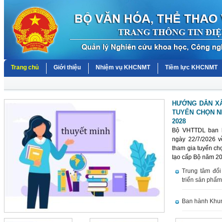
Trang chủ
Giới thiệu
Nhiệm vụ KHCNMT
Tiềm lực KHCNMT
HƯỚNG DẪN XÂ
TUYỂN CHỌN NH
2028
Bộ VHTTDL ban 
ngày 22/7/2026 v
tham gia tuyển ch
tạo cấp Bộ năm 2
Trung tâm đổi
triển sản phẩm
Ban hành Khung