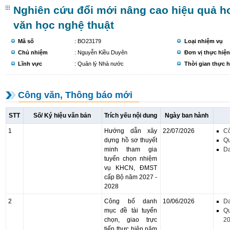
Nghiên cứu đổi mới nâng cao hiệu quả h
văn học nghệ thuật
Mã số
: BO23179
Loại nhiệm vụ
Chủ nhiệm
: Nguyễn Kiều Duyên
Đơn vị thực hiện
Lĩnh vực
: Quản lý Nhà nước
Thời gian thực h
Công văn, Thông báo mới
STT
Số/ Ký hiệu văn bản
Trích yếu nội dung
Ngày ban hành
1
Hướng dẫn xây
22/07/2026
C
dựng hồ sơ thuyết
Qu
minh tham gia
D
tuyển chọn nhiệm
vụ KHCN, ĐMST
cấp Bộ năm 2027 -
2028
2
Công bố danh
10/06/2026
D
mục đề tài tuyển
Qu
chọn, giao trực
20
tiếp thực hiện năm