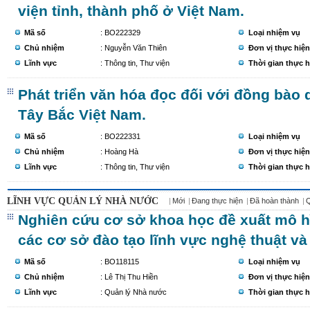
viện tỉnh, thành phố ở Việt Nam.
Mã số
: BO222329
Loại nhiệm vụ
Chủ nhiệm
: Nguyễn Văn Thiên
Đơn vị thực hiện
Lĩnh vực
: Thông tin, Thư viện
Thời gian thực h
Phát triển văn hóa đọc đối với đồng bào d
Tây Bắc Việt Nam.
Mã số
: BO222331
Loại nhiệm vụ
Chủ nhiệm
: Hoàng Hà
Đơn vị thực hiện
Lĩnh vực
: Thông tin, Thư viện
Thời gian thực h
LĨNH VỰC QUẢN LÝ NHÀ NƯỚC
Mới
Đang thực hiện
Đã hoàn thành
Nghiên cứu cơ sở khoa học đề xuất mô hì
các cơ sở đào tạo lĩnh vực nghệ thuật và
Mã số
: BO118115
Loại nhiệm vụ
Chủ nhiệm
: Lê Thị Thu Hiền
Đơn vị thực hiện
Lĩnh vực
: Quản lý Nhà nước
Thời gian thực h