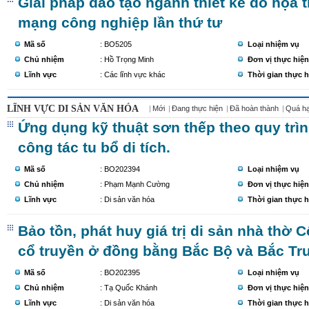
Giải pháp đào tạo ngành thiết kế đồ họa 
mạng công nghiệp lần thứ tư
Mã số
: BO5205
Loại nhiệm vụ
Chủ nhiệm
: Hồ Trọng Minh
Đơn vị thực hiện
Lĩnh vực
: Các lĩnh vực khác
Thời gian thực h
LĨNH VỰC DI SẢN VĂN HÓA
Mới
Đang thực hiện
Đã hoàn thành
Quá h
Ứng dụng kỹ thuật sơn thếp theo quy trì
công tác tu bổ di tích.
Mã số
: BO202394
Loại nhiệm vụ
Chủ nhiệm
: Phạm Mạnh Cường
Đơn vị thực hiện
Lĩnh vực
: Di sản văn hóa
Thời gian thực h
Bảo tồn, phát huy giá trị di sản nhà thờ
cổ truyền ở đồng bằng Bắc Bộ và Bắc Tr
Mã số
: BO202395
Loại nhiệm vụ
Chủ nhiệm
: Tạ Quốc Khánh
Đơn vị thực hiện
Lĩnh vực
: Di sản văn hóa
Thời gian thực h