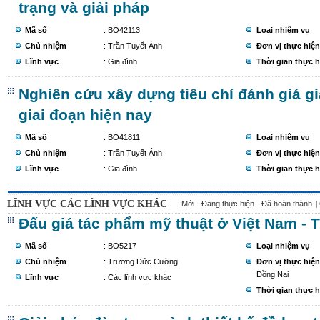
trạng và giải pháp
Mã số
: BO42113
Loại nhiệm vụ
Chủ nhiệm
: Trần Tuyết Ánh
Đơn vị thực hiện
Lĩnh vực
: Gia đình
Thời gian thực h
Nghiên cứu xây dựng tiêu chí đánh giá g
giai đoạn hiện nay
Mã số
: BO41811
Loại nhiệm vụ
Chủ nhiệm
: Trần Tuyết Ánh
Đơn vị thực hiện
Lĩnh vực
: Gia đình
Thời gian thực h
LĨNH VỰC CÁC LĨNH VỰC KHÁC
Mới
Đang thực hiện
Đã hoàn thành
Đấu giá tác phẩm mỹ thuật ở Việt Nam - T
Mã số
: BO5217
Loại nhiệm vụ
Chủ nhiệm
: Trương Đức Cường
Đơn vị thực hiện
Đồng Nai
Lĩnh vực
: Các lĩnh vực khác
Thời gian thực h