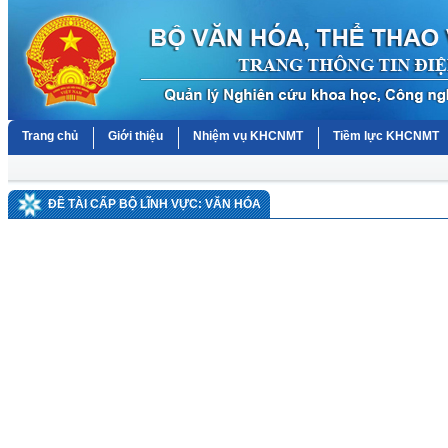
Trang chủ
Giới thiệu
Nhiệm vụ KHCNMT
Tiềm lực KHCNMT
ĐỀ TÀI CẤP BỘ LĨNH VỰC: VĂN HÓA