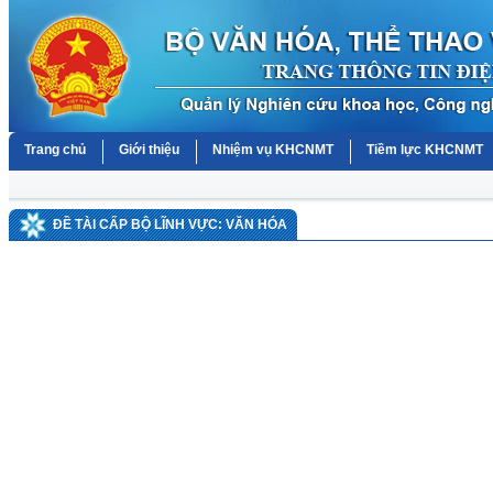
Trang chủ
Giới thiệu
Nhiệm vụ KHCNMT
Tiềm lực KHCNMT
ĐỀ TÀI CẤP BỘ LĨNH VỰC: VĂN HÓA