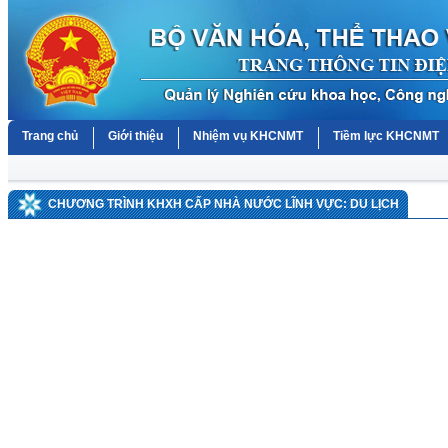
Trang chủ
Giới thiệu
Nhiệm vụ KHCNMT
Tiềm lực KHCNMT
CHƯƠNG TRÌNH KHXH CẤP NHÀ NƯỚC LĨNH VỰC: DU LỊCH