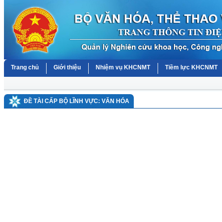
Trang chủ
Giới thiệu
Nhiệm vụ KHCNMT
Tiềm lực KHCNMT
ĐỀ TÀI CẤP BỘ LĨNH VỰC: VĂN HÓA