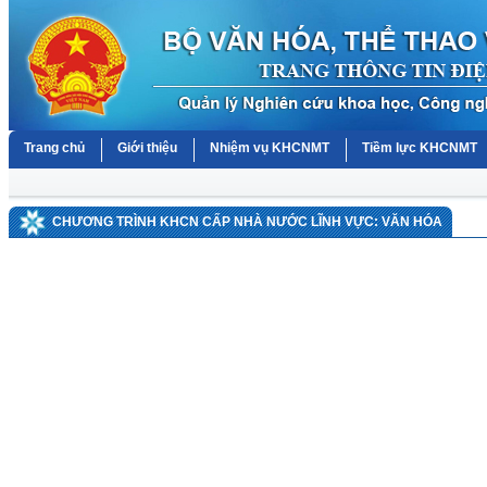
Trang chủ
Giới thiệu
Nhiệm vụ KHCNMT
Tiềm lực KHCNMT
CHƯƠNG TRÌNH KHCN CẤP NHÀ NƯỚC LĨNH VỰC: VĂN HÓA